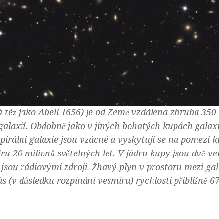
 též jako Abell 1656) je od Země vzdálena zhruba 350
 galaxií. Obdobně jako v jiných bohatých kupách galaxi
Spirální galaxie jsou vzácné a vyskytují se na pomezí k
u 20 milionů světelných let. V jádru kupy jsou dvě ve
 jsou rádiovými zdroji. Žhavý plyn v prostoru mezi ga
ás (v důsledku rozpínání vesmíru) rychlostí přibližně 