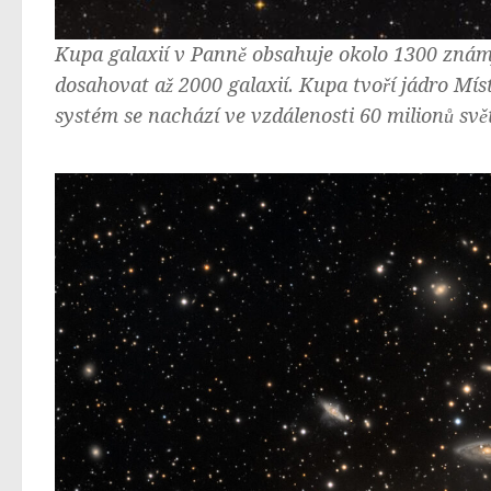
Kupa galaxií v Panně obsahuje okolo 1300 známý
dosahovat až 2000 galaxií. Kupa tvoří jádro Mís
systém se nachází ve vzdálenosti 60 milionů svět