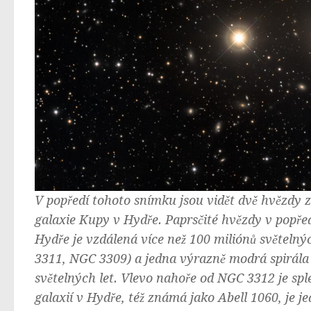
V popředí tohoto snímku jsou vidět dvě hvězdy z
galaxie Kupy v Hydře. Paprsčité hvězdy v popřed
Hydře je vzdálená více než 100 miliónů světelných
3311, NGC 3309) a jedna výrazně modrá spirála
světelných let. Vlevo nahoře od NGC 3312 je sp
galaxií v Hydře, též známá jako Abell 1060, je j