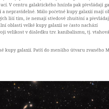
cí. V centru galaktického hnízda pak převládají ga
ní a nepravidelné. Málo početné kupy galaxií mají o
ch liší tím, že nemají středové zhuštění a převládaj
lní oblasti velké kupy galaxií se často nachází
voji velikost v důsledku tzv. kanibalismu, tj. vtahov
né kupy galaxií. Patří do menšího útvaru zvaného M