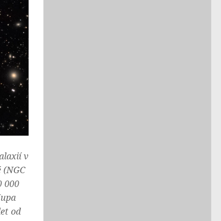
laxií v
ké (NGC
0 000
Kupa
let od