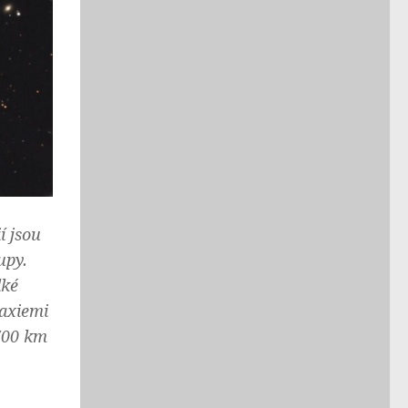
í jsou
upy.
lké
laxiemi
6700 km