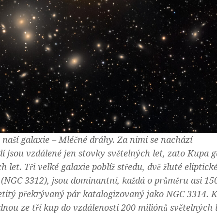
 naší galaxie – Mléčné dráhy. Za nimi se nachází
í jsou vzdálené jen stovky světelných let, zato Kupa ga
 let. Tři velké galaxie poblíž středu, dvě žluté eliptic
 (NGC 3312), jsou dominantní, každá o průměru asi 15
letitý překrývaný pár katalogizovaný jako NGC 3314. 
ednou ze tří kup do vzdálenosti 200 miliónů světelných 