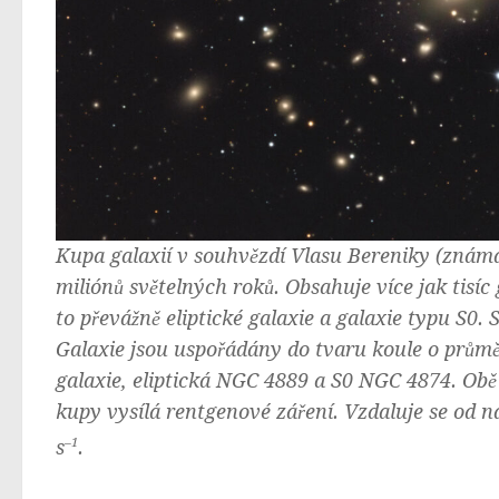
Kupa galaxií v souhvězdí Vlasu Bereniky (známá
miliónů světelných roků. Obsahuje více jak tisíc
to převážně eliptické galaxie a galaxie typu S0. 
Galaxie jsou uspořádány do tvaru koule o průměr
galaxie, eliptická NGC 4889 a S0 NGC 4874. Obě
kupy vysílá rentgenové záření. Vzdaluje se od n
s
–1
.