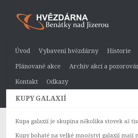
Skip to content
Úvod
Vybavení hvězdárny
Historie
Plánované akce
Archiv akcí a pozorová
Kontakt
Odkazy
KUPY GALAXIÍ
Kupa galaxií je skupina několika stovek až tisí
Kupy bohaté na velké množství galaxií mají ne