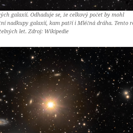
ch galaxií. Odhaduje se, že celkový počet by mohl
tní nadkupy galaxií, kam patří i Mléčná dráha. Tento r
elných let. Zdroj: Wikipedie