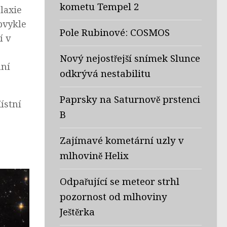
kometu Tempel 2
laxie
bvykle
Pole Rubinové: COSMOS
í v
Nový nejostřejší snímek Slunce
ání
odkrývá nestabilitu
Paprsky na Saturnově prstenci
ístní
B
Zajímavé kometární uzly v
mlhovině Helix
Odpařující se meteor strhl
pozornost od mlhoviny
Ještěrka