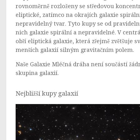
rovnoměrně rozloženy se středovou koncentra
eliptické, zatímco na okrajích galaxie spirál
nepravidelný tvar. Tyto kupy se od pravidelný
nich galaxie spirální a nepravidelné. V centrá
obří eliptická galaxie, která zřejmě zvětšuje s
menších galaxií silným gravitačním polem.
Naše Galaxie Mléčná dráha není součástí žád
skupina galaxií.
Nejbližší kupy galaxií