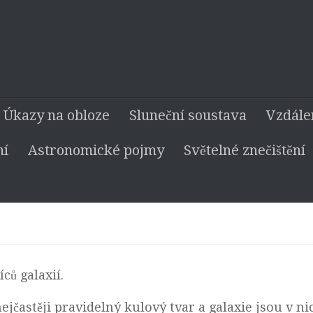
Úkazy na obloze
Sluneční soustava
Vzdále
ní
Astronomické pojmy
Světelné znečištění
ců galaxií.
jčastěji pravidelný kulový tvar a galaxie jsou v ni