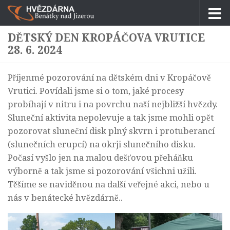
Skip to content
DĚTSKÝ DEN KROPÁČOVA VRUTICE
28. 6. 2024
Příjenmé pozorování na dětském dni v Kropáčově
Vrutici. Povídali jsme si o tom, jaké procesy
probíhají v nitru i na povrchu naší nejbližší hvězdy.
Sluneční aktivita nepolevuje a tak jsme mohli opět
pozorovat sluneční disk plný skvrn i protuberancí
(slunečních erupcí) na okrji slunečního disku.
Počasí vyšlo jen na malou dešťovou přeháňku
výborně a tak jsme si pozorování všichni užili.
Těšíme se naviděnou na další veřejné akci, nebo u
nás v benátecké hvězdárně..