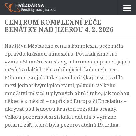
Skip to content
CENTRUM KOMPLEXNÍ PÉČE
BENÁTKY NAD JIZEROU 4. 2. 2026
Návštěva Městského centra komplexní péče měla
opravdu krásnou atmosféru. Povídali jsme si o
vzniku Sluneční soustavy, o formování planet, jejich
měsíců a dalších těles obíhajících kolem Slunce.
Přítomné zaujalo také povídaní týkající se rozdílů
mezi jednotlivými planetami, původu velkého
množství měsíců u plynných obrů i toho, jak mohou
některé z měsíců – například Europa či Enceladus –
ukrývat pod ledovou krustou rozsáhlé oceány.
Velkou pozornost si získala i debata o výrazné
polární záři, která byla pozorovatelná 19. ledna.