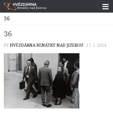
Skip to content
36
36
BY
HVĚZDÁRNA BENÁTKY NAD JIZEROU
·
17. 5. 2024